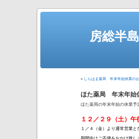
房総半
«
しらはま薬局 年末年始休業の
ほた薬局 年末年始
ほた薬局の年末年始の休業予
１２／２９（土）午
１／４（金）より通常営業と
期間中はご不便をおかけ致し