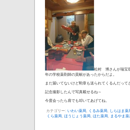
松村 博さんが瑞宝
年の学校薬剤師の貢献があったからだよ。
まだ届いてないけど勲章も送られてくるんだって
記念撮影したんで写真載せるね～
今度会ったら肩でも叩いてあげてね。
カテゴリー:
いわい薬局
,
くるみ薬局
,
しらはま薬
くら薬局
,
ほうじょう薬局
,
ほた薬局
,
まるやま薬