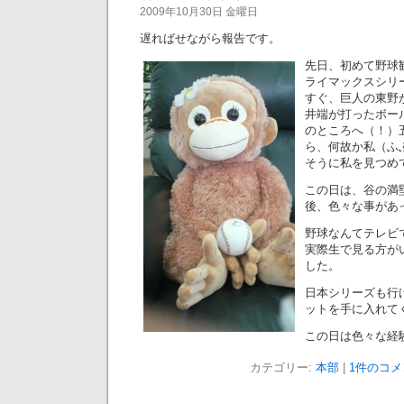
2009年10月30日 金曜日
遅ればせながら報告です。
先日、初めて野球
ライマックスシリ
すぐ、巨人の東野
井端が打ったボー
のところへ（！）
ら、何故か私（ふ
そうに私を見つめ
この日は、谷の満
後、色々な事があ
野球なんてテレビ
実際生で見る方が
した。
日本シリーズも行
ットを手に入れて
この日は色々な経
カテゴリー:
本部
|
1件のコメ