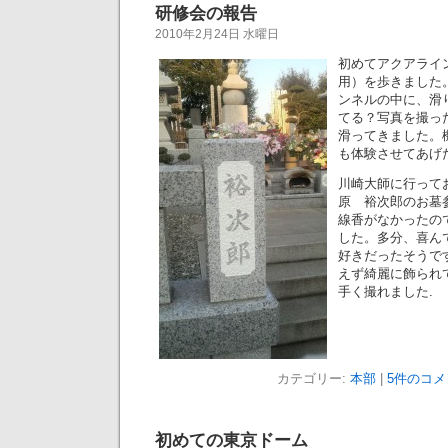
研修会の報告
2010年2月24日 水曜日
初めてアクアライ
用）を歩きました
ンネルの中に、滑
てる？写真を撮っ
滑ってきました。
も体験させてあげ
川崎大師に行って
原 裕次郎のお墓
線香がなかったの
した。多分、喜ん
好きだったそうで
えず綺麗に飾られ
手く撮れました.
カテゴリー:
本部
|
5件のコメ
初めての東京ドーム